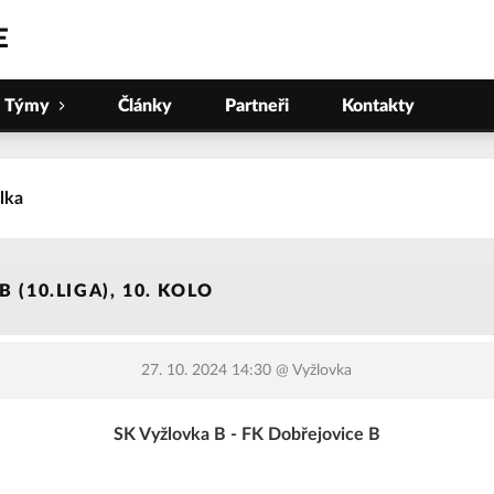
E
Týmy
Články
Partneři
Kontakty
lka
B (10.LIGA), 10. KOLO
27. 10. 2024 14:30
@ Vyžlovka
SK Vyžlovka B - FK Dobřejovice B