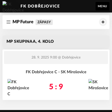
FK DOBŘEJOVICE
MENU
MP Future
ZÁPASY
MP SKUPINA A, 4. KOLO
28. 9. 2025 9:00
@ Dobřejovice
FK Dobřejovice C - SK Mirošovice
5 : 9