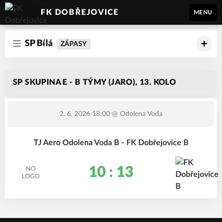
FK DOBŘEJOVICE
MENU
SP Bílá
ZÁPASY
SP SKUPINA E - B TÝMY (JARO), 13. KOLO
2. 6. 2026 18:00
@ Odolena Voda
TJ Aero Odolena Voda B - FK Dobřejovice B
10 : 13