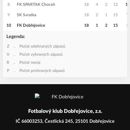
8
FK SPARTAK Choceň
18
4
2
12
14
9
SK Svratka
18
2
1
15
7
10
FK Dobřejovice
18
1
2
15
5
Legenda:
Z
...
Počet odehraných zápasů
V
...
Počet vyhraných zápasů
R
...
Počet remíz
P
...
Počet prohraných zápasů
Fotbalový klub Dobřejovice, z.s.
IČ 66003253, Čestlická 245, 25101 Dobřejovice