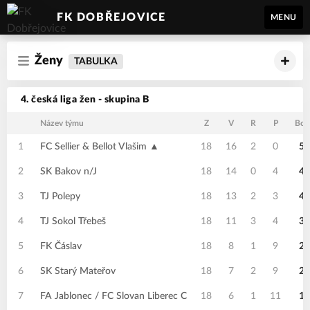
FK DOBŘEJOVICE
MENU
Ženy
TABULKA
4. česká liga žen - skupina B
Název týmu
Z
V
R
P
Bod
1
FC Sellier & Bellot Vlašim ▲
18
16
2
0
50
2
SK Bakov n/J
18
14
0
4
42
3
TJ Polepy
18
13
2
3
41
4
TJ Sokol Třebeš
18
11
3
4
36
5
FK Čáslav
18
8
1
9
25
6
SK Starý Mateřov
18
7
2
9
23
7
FA Jablonec / FC Slovan Liberec C
18
6
1
11
19